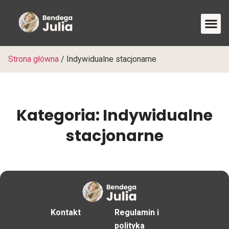
Sesje 
Kurs fo
Strona główna
/
Indywidualne stacjonarne
Kategoria: Indywidualne
stacjonarne
Kontakt
Regulamin i
polityka