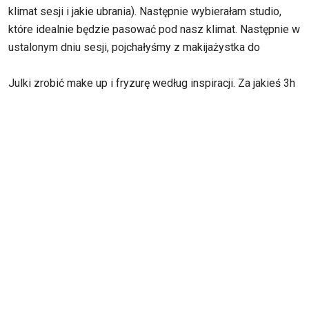
klimat sesji i jakie ubrania). Następnie wybierałam studio,
które idealnie będzie pasować pod nasz klimat. Następnie w
ustalonym dniu sesji, pojchałyśmy z makijażystka do
Julki zrobić make up i fryzurę według inspiracji. Za jakieś 3h
już przyjechaliśmy do studia. To był początek sesji.Wszyscy
już byli zainspirowane i zaawansowane w pomysł sesji.
Lecimy z sesją.
Kiedy przygotowywałam inpiracji dla Julki, przed tym jak do
niej napisać, ogladałam jej zdjęcia i zauważyłam bardzo
romantyczną notke.
Złapałam tą notkę i zdecydowałam się zrealizować całą
sesje i odkryć ten romantyzm jeszcze bardziej.
Fotki z sesji zdjęciowej
Kategorie:
Portfolio